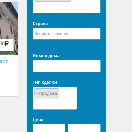
Страна
00
Номер дома
кая,
Тип сделки
×
Продажа
Цена