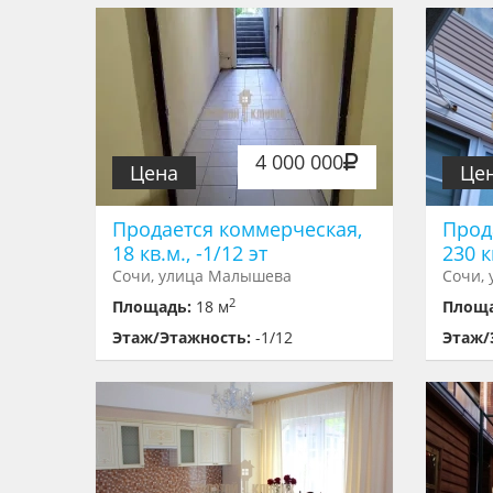
4 000 000
Цена
Це
Продается коммерческая,
Прод
18 кв.м., -1/12 эт
230 к
Сочи, улица Малышева
Сочи,
2
Площадь:
18 м
Площ
Этаж/Этажность:
-1/12
Этаж/