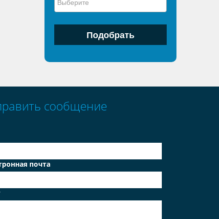
править сообщение
тронная почта
т