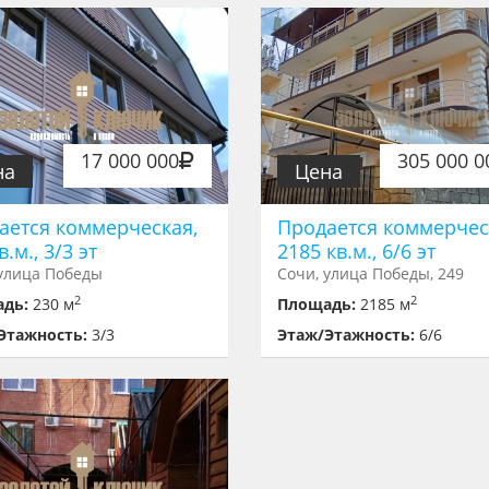
17 000 000
305 000 0
на
Цена
ается коммерческая,
Продается коммерчес
в.м., 3/3 эт
2185 кв.м., 6/6 эт
 улица Победы
Сочи, улица Победы, 249
2
2
адь:
230 м
Площадь:
2185 м
Этажность:
3/3
Этаж/Этажность:
6/6