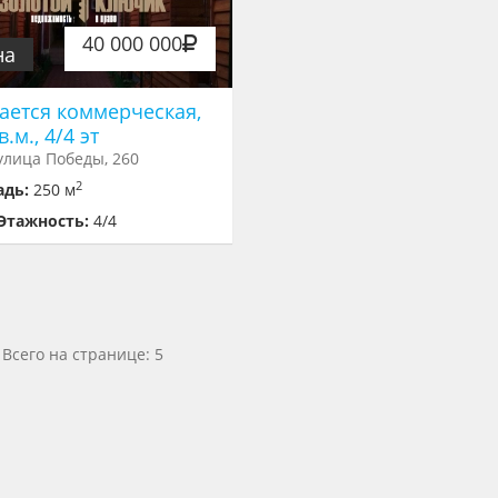
40 000 000
на
ается коммерческая,
в.м., 4/4 эт
улица Победы, 260
2
адь:
250 м
Этажность:
4/4
Всего на странице: 5