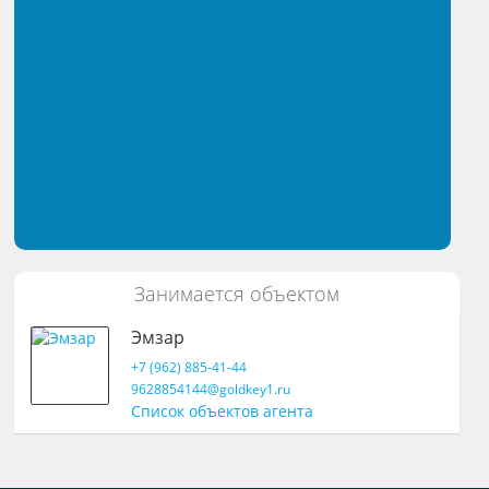
Занимается объектом
Эмзар
+7 (962) 885-41-44
9628854144@goldkey1.ru
Список объектов агента