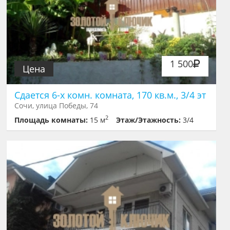
1 500
Цена
Сдается 6-х комн. комната, 170 кв.м., 3/4 эт
Сочи, улица Победы, 74
2
Площадь комнаты:
15 м
Этаж/Этажность:
3/4