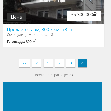
35 300 000
Цена
Продается дом, 300 кв.м., /3 эт
Сочи, улица Малышева, 18
2
Площадь:
300 м
<<
<
1
2
3
4
Всего на странице: 73