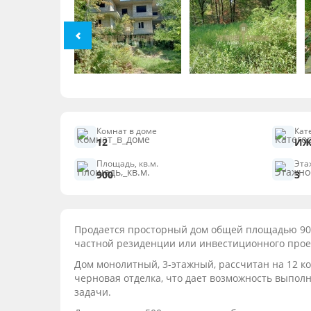
Комнат в доме
Кат
12
ИЖ
Площадь, кв.м.
Эта
900
3
Продается просторный дом общей площадью 900 
частной резиденции или инвестиционного прое
Дом монолитный, 3-этажный, рассчитан на 12 к
черновая отделка, что дает возможность выполн
задачи.