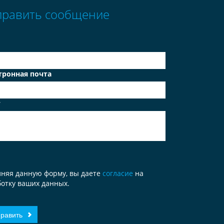
править сообщение
тронная почта
т
лняя данную форму, вы даете
согласие
на
отку ваших данных.