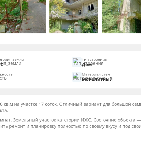
егория земли
Тип строения
С
Дом
жность
Материал стен
Монолитный
кв.м на участке 17 соток. Отличный вариант для большой сем
кта.
омнат. Земельный участок категории ИЖС. Состояние объекта —
ить ремонт и планировку полностью по своему вкусу и под сво