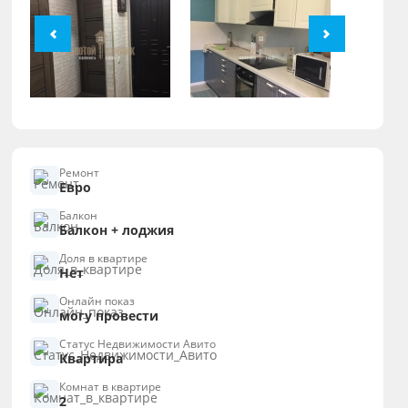
Ремонт
Евро
Балкон
Балкон + лоджия
Доля в квартире
Нет
Онлайн показ
могу провести
Статус Недвижимости Авито
Квартира
Комнат в квартире
2