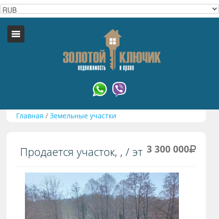
Главная
/
Земельные участки
3 300 000
Продается участок, , / эт